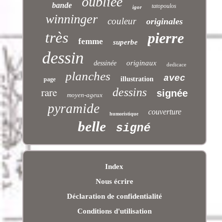
oubliée
bande
tatopoulos
igor
winninger
couleur
originales
très
pierre
femme
superbe
dessin
originaux
dessinée
dedicace
planches
avec
illustration
page
rare
dessins
signée
moyen-ageux
pyramide
couverture
humoristique
belle
signé
Index
Nous écrire
Déclaration de confidentialité
Conditions d'utilisation