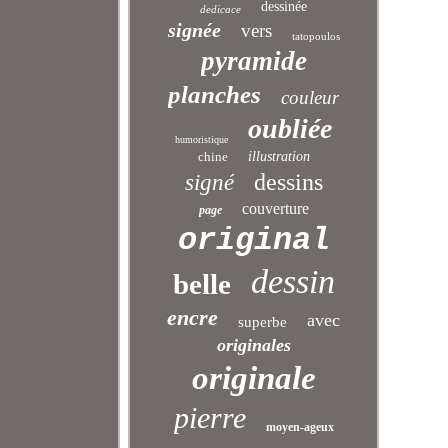
dessinée
dedicace
signée
vers
tatopoulos
pyramide
planches
couleur
oubliée
humoristique
chine
illustration
dessins
signé
couverture
page
original
dessin
belle
encre
avec
superbe
originales
originale
pierre
moyen-ageux