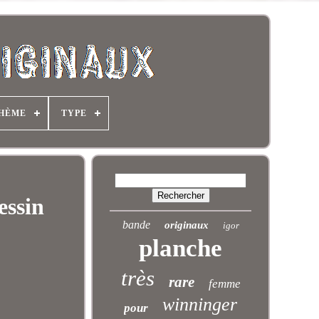
HÈME
TYPE
ssin
bande
originaux
igor
planche
très
rare
femme
winninger
pour