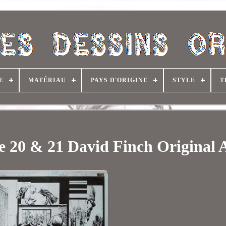
E
MATÉRIAU
PAYS D'ORIGINE
STYLE
T
 20 & 21 David Finch Original 