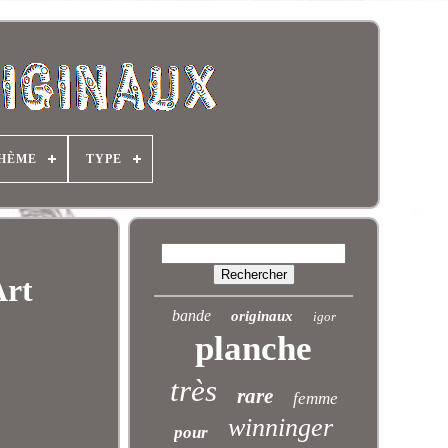
HÈME
TYPE
Art
bande
originaux
igor
planche
très
rare
femme
winninger
pour