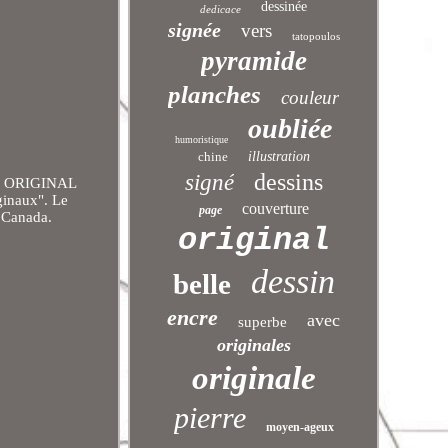
dessinée
dedicace
signée
vers
tatopoulos
pyramide
planches
couleur
oubliée
humoristique
chine
illustration
dessins
signé
CH ORIGINAL
ginaux". Le
couverture
page
, Canada.
original
dessin
belle
encre
avec
superbe
originales
originale
pierre
moyen-ageux