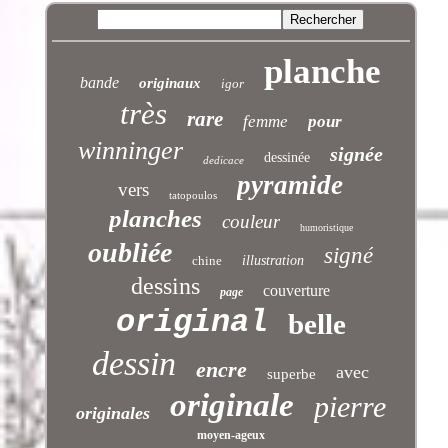
planche
bande
originaux
igor
très
rare
femme
pour
winninger
signée
dessinée
dedicace
pyramide
vers
tatopoulos
planches
couleur
humoristique
oubliée
signé
chine
illustration
dessins
couverture
page
original
belle
dessin
encre
avec
superbe
originale
pierre
originales
moyen-ageux