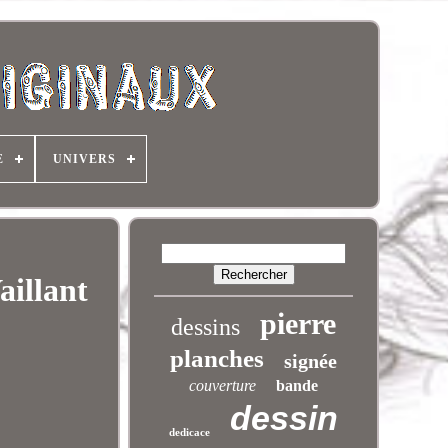
E
UNIVERS
aillant
pierre
dessins
planches
signée
couverture
bande
dessin
dedicace