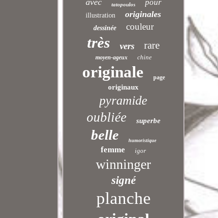
avec
pour
tatopoulos
originales
illustration
couleur
dessinée
très
rare
vers
chine
moyen-ageux
originale
page
originaux
pyramide
oubliée
superbe
belle
humoristique
femme
igor
winninger
signé
planche