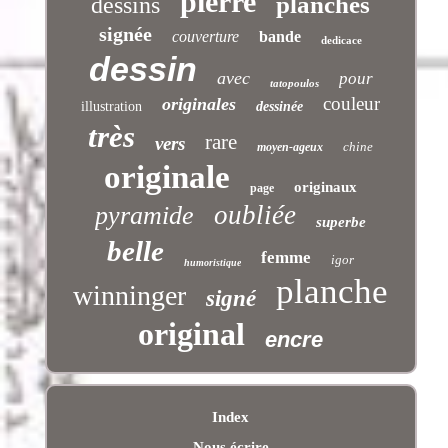
pierre
planches
dessins
signée
couverture
bande
dedicace
dessin
avec
pour
tatopoulos
couleur
originales
illustration
dessinée
très
rare
vers
chine
moyen-ageux
originale
originaux
page
oubliée
pyramide
superbe
belle
femme
igor
humoristique
planche
winninger
signé
original
encre
Index
Nous écrire