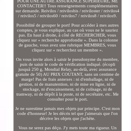
POUR UNE AUTRE ASSURANCE SUPERIEURE, ME
CONTACTER!! Tous renseignements complémentaires
sur demande. Reivilos / reivilosbis / reiviloster / reivilos4
/ reivilos5 / reivilos60 / reivilos7 / reivilos8 / reivilos9.
Possibilité de grouper le port! Pour accéder à mes autres
comptes, je vous explique, au cas où vous ne le sauriez
pas. En haut à droite, à côté de RECHERCHER, vous
cliquez sur « recherche approfondie ». Dans la colonne
de gauche, vous avez une rubrique MEMBRES, vous
cliquez sur « recherchez un membre ».
On vous invite alors à saisir le pseudonyme du membre,
puis de saisir le code de vérification indiqué. (écopli
jusquà 250 g, Mondial Relay, au-delà, avec assurance
gratuite de 50) AU PRIX COUTANT, sans un centime de
marge! Pas de frais annexes : ni d'emballage, ni de
gestion, ni de manutention, ni de mise en ligne, ni de
stockage, ni d'encaissement, ni de colisage, ni de
tramway, ni de dépôt à la poste, ni de secrétaire, etc. Me
consulter pour le port.
Je ne surestime jamais mes objets par principe. C'est mon
code d'honneur! Je les décris tel que j'aimerais que l'on
décrive les objets que j'achète.
Vous ne serez pas déçu. J'y mets toute ma rigueur. Un