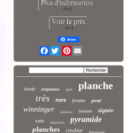
Share
Facebook
Pinterest
planche
bande
originaux
igor
très
rare
femme
pour
winninger
signée
dessinée
dedicace
pyramide
vers
tatopoulos
planches
couleur
humoristique