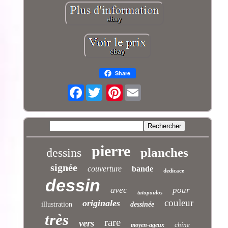
Share
Facebook
Pinterest
pierre
planches
dessins
signée
couverture
bande
dedicace
dessin
avec
pour
tatopoulos
couleur
originales
illustration
dessinée
très
rare
vers
chine
moyen-ageux