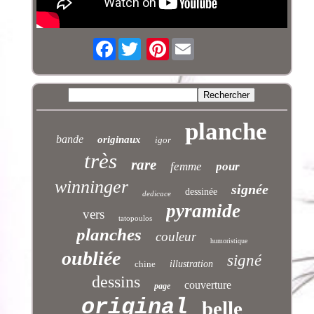
Facebook
Pinterest
planche
bande
originaux
igor
très
rare
femme
pour
winninger
signée
dessinée
dedicace
pyramide
vers
tatopoulos
planches
couleur
humoristique
oubliée
signé
chine
illustration
dessins
couverture
page
original
belle