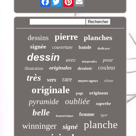
pierre
planches
dessins
signée
couverture
bande
dedicace
dessin
avec
pour
tatopoulos
couleur
originales
illustration
dessinée
très
rare
vers
chine
moyen-ageux
originale
originaux
page
oubliée
pyramide
superbe
belle
femme
igor
humoristique
planche
winninger
signé