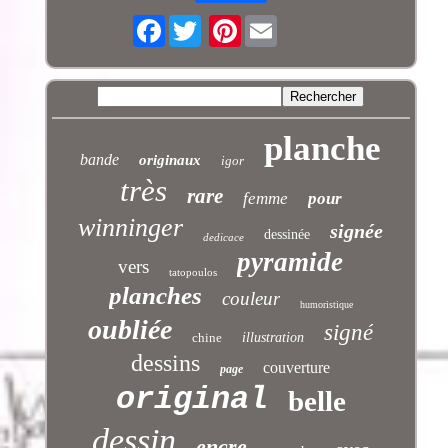
Facebook
Pinterest
planche
bande
originaux
igor
très
rare
femme
pour
winninger
signée
dessinée
dedicace
pyramide
vers
tatopoulos
planches
couleur
humoristique
oubliée
signé
chine
illustration
dessins
couverture
page
original
belle
dessin
encre