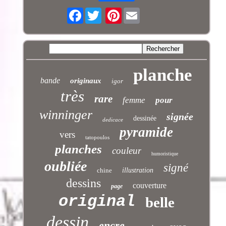
Facebook
Pinterest
planche
bande
originaux
igor
très
rare
femme
pour
winninger
signée
dessinée
dedicace
pyramide
vers
tatopoulos
planches
couleur
humoristique
oubliée
signé
chine
illustration
dessins
couverture
page
original
belle
dessin
encre