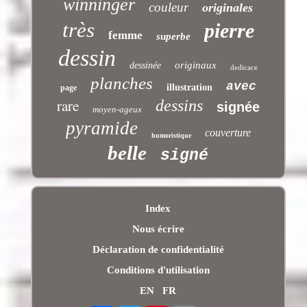
winninger
couleur
originales
très
pierre
femme
superbe
dessin
originaux
dessinée
dedicace
planches
avec
illustration
page
rare
dessins
signée
moyen-ageux
pyramide
couverture
humoristique
belle
signé
Index
Nous écrire
Déclaration de confidentialité
Conditions d'utilisation
EN
FR