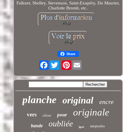
Falkner, Shelley, Stevenson, Saint-Exupéry, Du Maurier,
Charlotte Brontë, etc.
Share
Facebook
Pinterest
planche
original
encre
originale
vers
pour
chine
oubliée
bande
tatopoulos
igor