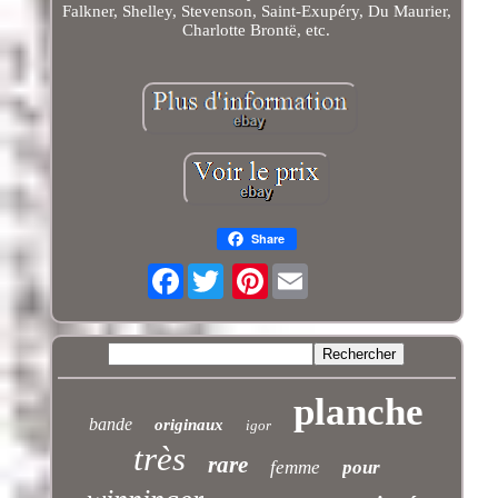
Falkner, Shelley, Stevenson, Saint-Exupéry, Du Maurier,
Charlotte Brontë, etc.
Share
Facebook
Pinterest
planche
bande
originaux
igor
très
rare
femme
pour