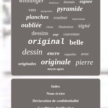
winninger
signée
dessinée
dedicace
pyramide
vers
tatopoulos
planches
couleur
humoristique
oubliée
signé
chine
illustration
dessins
couverture
page
original
belle
dessin
encre
avec
superbe
originale
pierre
originales
moyen-ageux
Index
Nous écrire
Déclaration de confidentialité
Conditions d'utilisation