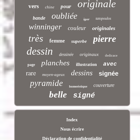
originale
vers
pour
chine
oubliée
bande
tatopoulos
igor
winninger
couleur
originales
très
pierre
femme
superbe
dessin
originaux
dessinée
dedicace
planches
avec
illustration
page
rare
dessins
signée
moyen-ageux
pyramide
couverture
humoristique
belle
signé
Index
Nous écrire
Déclaration de confidentialité