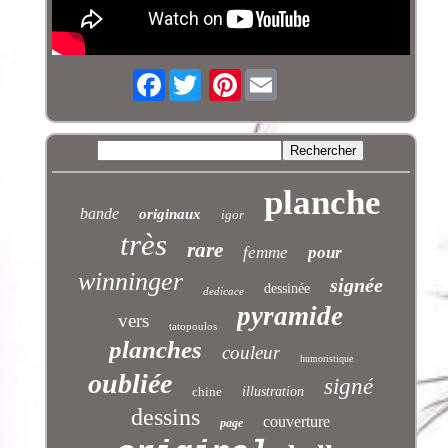
Facebook
Pinterest
planche
bande
originaux
igor
très
rare
femme
pour
winninger
signée
dessinée
dedicace
pyramide
vers
tatopoulos
planches
couleur
humoristique
oubliée
signé
chine
illustration
dessins
couverture
page