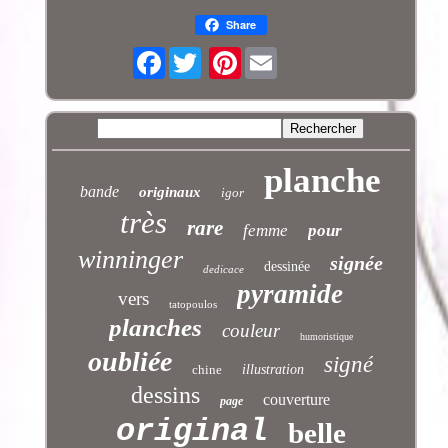
Share
Facebook
Pinterest
planche
bande
originaux
igor
très
rare
femme
pour
winninger
signée
dessinée
dedicace
pyramide
vers
tatopoulos
planches
couleur
humoristique
oubliée
signé
chine
illustration
dessins
couverture
page
original
belle