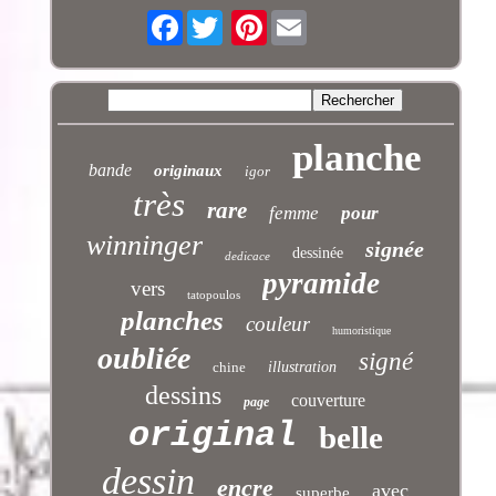
Facebook
Pinterest
planche
bande
originaux
igor
très
rare
femme
pour
winninger
signée
dessinée
dedicace
pyramide
vers
tatopoulos
planches
couleur
humoristique
oubliée
signé
chine
illustration
dessins
couverture
page
original
belle
dessin
encre
avec
superbe