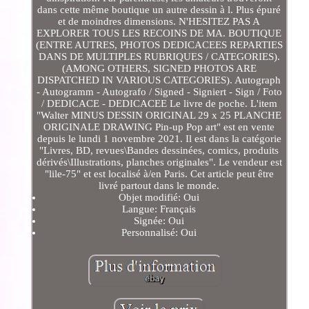
dans cette même boutique un autre dessin à l. Plus épuré
et de moindres dimensions. N'HESITEZ PAS A
EXPLORER TOUS LES RECOINS DE MA. BOUTIQUE
(ENTRE AUTRES, PHOTOS DEDICACEES REPARTIES
DANS DE MULTIPLES RUBRIQUES / CATEGORIES).
(AMONG OTHERS, SIGNED PHOTOS ARE
DISPATCHED IN VARIOUS CATEGORIES). Autograph
- Autogramm - Autografo / Signed - Signiert - Sign / Foto
/ DEDICACE - DEDICACEE Le livre de poche. L'item
"Walter MINUS DESSIN ORIGINAL 29 x 25 PLANCHE
ORIGINALE DRAWING Pin-up Pop art" est en vente
depuis le lundi 1 novembre 2021. Il est dans la catégorie
"Livres, BD, revues\Bandes dessinées, comics, produits
dérivés\Illustrations, planches originales". Le vendeur est
"lile-75" et est localisé à/en Paris. Cet article peut être
livré partout dans le monde.
Objet modifié: Oui
Langue: Français
Signée: Oui
Personnalisé: Oui