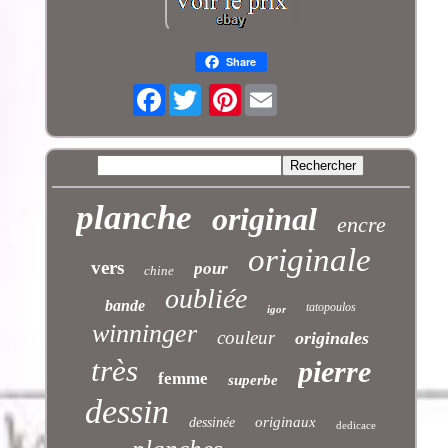
Share
Facebook
Pinterest
planche
original
encre
originale
vers
pour
chine
oubliée
bande
tatopoulos
igor
winninger
couleur
originales
très
pierre
femme
superbe
dessin
originaux
dessinée
dedicace