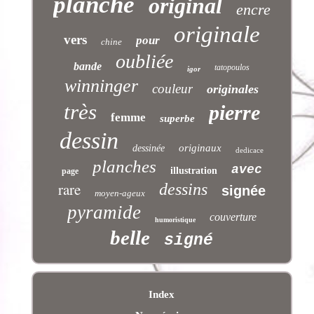
planche
original
encre
originale
vers
pour
chine
oubliée
bande
tatopoulos
igor
winninger
couleur
originales
très
pierre
femme
superbe
dessin
originaux
dessinée
dedicace
planches
avec
illustration
page
rare
dessins
signée
moyen-ageux
pyramide
couverture
humoristique
belle
signé
Index